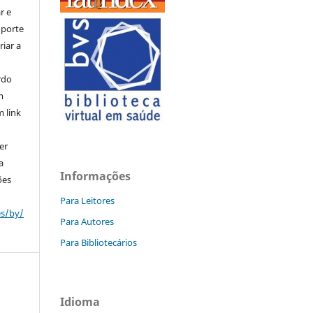
r e
uporte
riar a
rdo
m
m link
er
a
Informações
ões
Para Leitores
es/by/
Para Autores
Para Bibliotecários
Idioma