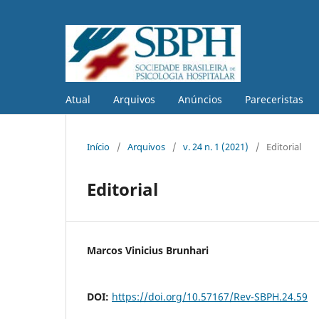
Atual
Arquivos
Anúncios
Pareceristas
Início
/
Arquivos
/
v. 24 n. 1 (2021)
/
Editorial
Editorial
Marcos Vinicius Brunhari
DOI:
https://doi.org/10.57167/Rev-SBPH.24.59