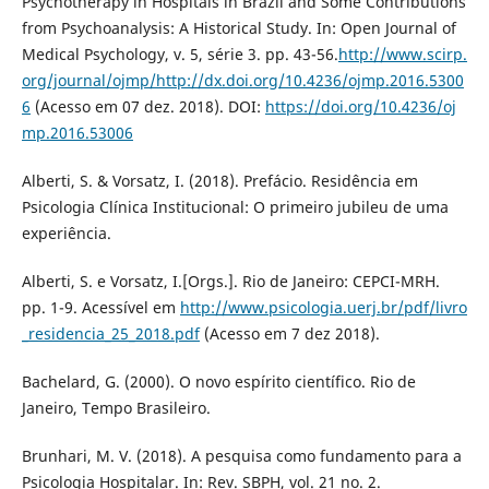
Psychotherapy in Hospitals in Brazil and Some Contributions
from Psychoanalysis: A Historical Study. In: Open Journal of
Medical Psychology, v. 5, série 3. pp. 43-56.
http://www.scirp.
org/journal/ojmp/http://dx.doi.org/10.4236/ojmp.2016.5300
6
(Acesso em 07 dez. 2018). DOI:
https://doi.org/10.4236/oj
mp.2016.53006
Alberti, S. & Vorsatz, I. (2018). Prefácio. Residência em
Psicologia Clínica Institucional: O primeiro jubileu de uma
experiência.
Alberti, S. e Vorsatz, I.[Orgs.]. Rio de Janeiro: CEPCI-MRH.
pp. 1-9. Acessível em
http://www.psicologia.uerj.br/pdf/livro
_residencia_25_2018.pdf
(Acesso em 7 dez 2018).
Bachelard, G. (2000). O novo espírito científico. Rio de
Janeiro, Tempo Brasileiro.
Brunhari, M. V. (2018). A pesquisa como fundamento para a
Psicologia Hospitalar. In: Rev. SBPH, vol. 21 no. 2.