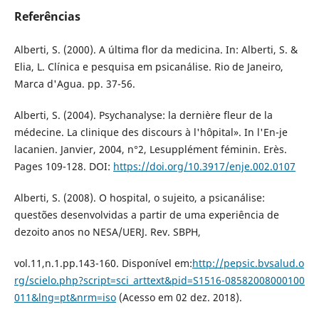
Referências
Alberti, S. (2000). A última flor da medicina. In: Alberti, S. &
Elia, L. Clínica e pesquisa em psicanálise. Rio de Janeiro,
Marca d'Agua. pp. 37-56.
Alberti, S. (2004). Psychanalyse: la dernière fleur de la
médecine. La clinique des discours à l'hôpital». In l'En-je
lacanien. Janvier, 2004, n°2, Lesupplément féminin. Erès.
Pages 109-128. DOI:
https://doi.org/10.3917/enje.002.0107
Alberti, S. (2008). O hospital, o sujeito, a psicanálise:
questões desenvolvidas a partir de uma experiência de
dezoito anos no NESA/UERJ. Rev. SBPH,
vol.11,n.1.pp.143-160. Disponível em:
http://pepsic.bvsalud.o
rg/scielo.php?script=sci_arttext&pid=S1516-08582008000100
011&lng=pt&nrm=iso
(Acesso em 02 dez. 2018).