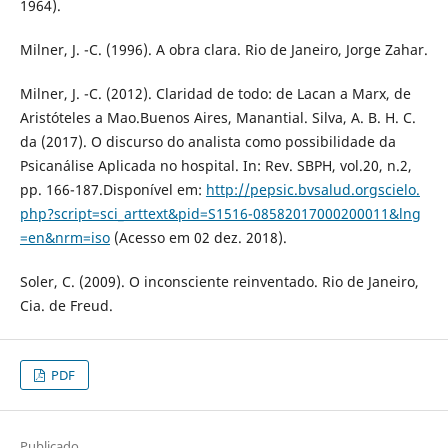
1964).
Milner, J. -C. (1996). A obra clara. Rio de Janeiro, Jorge Zahar.
Milner, J. -C. (2012). Claridad de todo: de Lacan a Marx, de
Aristóteles a Mao.Buenos Aires, Manantial. Silva, A. B. H. C.
da (2017). O discurso do analista como possibilidade da
Psicanálise Aplicada no hospital. In: Rev. SBPH, vol.20, n.2,
pp. 166-187.Disponível em:
http://pepsic.bvsalud.orgscielo.
php?script=sci_arttext&pid=S1516-08582017000200011&lng
=en&nrm=iso
(Acesso em 02 dez. 2018).
Soler, C. (2009). O inconsciente reinventado. Rio de Janeiro,
Cia. de Freud.
PDF
Publicado