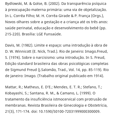
Bydlowski, M. & Golse, B. (2002). Da transparência psíquica
à preocupação materna primária: uma via de objetalização.
In L. Corrêa Filho; M. H. Corrêa Girade & P. França (Orgs.),
Novos olhares sobre a gestação e a criança até os três anos:
saúde perinatal, educação e desenvolvimento do bebê (pp.
215-220). Brasília: LGE Funsaúde.
Davis, M. (1982). Limite e espaço: uma introdução à obra de
D. W. Winnicott (E. Nick, Trad.). Rio de Janeiro: Imago.Freud,
S. (1974). Sobre o narcisismo: uma introdução. In S. Freud,
Edição standard brasileira das obras psicológicas completas
de Sigmund Freud (J.Salomão, Trad., Vol. 14, pp. 85-119). Rio
de Janeiro: Imago. (Trabalho original publicado em 1914).
Mattar, R.; Matheus, E. D’E.; Mendes, E. T. R.; Stefano, T.;
Kobayashi, S.; Santana, R. M., & Camano, L. (1999). O
tratamento da insuficiência istmocervical com protrusão de
membranas. Revista Brasileira de Ginecologia e Obstetrícia,
21(3), 171-174. doi: 10.1590/S0100-72031999000300009.