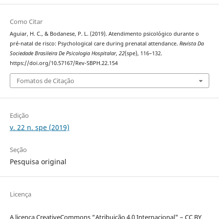
Como Citar
Aguiar, H. C., & Bodanese, P. L. (2019). Atendimento psicológico durante o
pré-natal de risco: Psychological care during prenatal attendance.
Revista Da
Sociedade Brasileira De Psicologia Hospitalar
,
22
(spe), 116–132.
https://doi.org/10.57167/Rev-SBPH.22.154
Fomatos de Citação
Edição
v. 22 n. spe (2019)
Seção
Pesquisa original
Licença
A licença CreativeCommons “Atribuição 4.0 Internacional" – CC BY