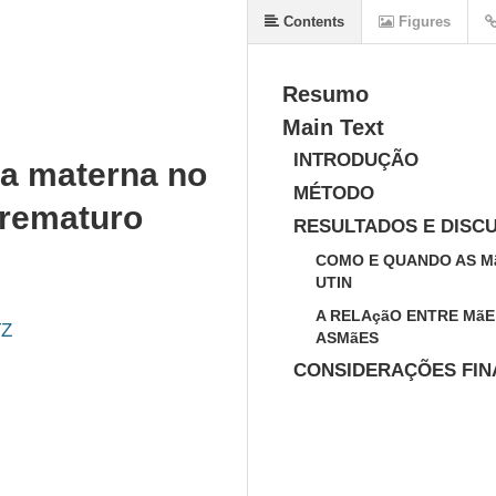
Contents
Figures
Resumo
Main Text
INTRODUÇÃO
ça materna no
MÉTODO
prematuro
RESULTADOS E DISC
COMO E QUANDO AS Mã
UTIN
A RELAçãO ENTRE MãE
TZ
ASMãES
CONSIDERAÇÕES FIN