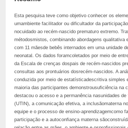
Esta pesquisa teve como objetivo conhecer os eleme
umambiente facilitador ou dificultador da participaçã
nocuidado ao recém-nascido prematuro extremo. Trat
métodosmistos, combinando abordagens qualitativa e q
com 11 mãesde bebês internados em uma unidade de t
neonatal. Os dados foramcoletados por meio de entre
da Escala de crenças dospais de recém-nascidos pr
consultas aos prontuários dosrecém-nascidos. A análi
conduzida por meio de estatísticadescritiva simples e
maioria das participantes demonstrousuficiência na c
destacou o acesso e a permanência nasunidades de te
(UTIN), a comunicação efetiva, a inclusãomaterna no 
equipe e o processo de ensino-aprendizagemcomo fato
participação e a autoconfiança materna sãoconstruídas
relação entre as mães, o ambiente e osprofissionais