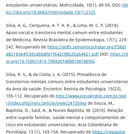
estudantes universitários. Motricidade, 10(1), 49-59. DOI:
htt
ps://doi.org/10.6063/motricidade.10(1).2125
Silva, A. G., Cerqueira, A. T. A. R., & Lima, M. C. P. (2014).
Apoio social e transtorno mental comum entre estudantes
de Medicina. Revista Brasileira de Epidemiologia, 17(1), 229-
242. Recuperado de
https://pdfs.semanticscholar.org/f38d/
d82183e4fc50cdbb8fd1f642c98b25ab4421.pdf
DOI:
https://d
oi.org/10.1590/1415-790X201400010018ENG
Silva, R. S., & da Costa, L. A. (2015). Prevalência de
transtornos mentais comuns entre estudantes universitários
da área da saúde. Encontro: Revista de Psicologia, 15(23),
105-112. Recuperado de
http://www.pgsskroton.com.br/see
r/index.php/renc/article/view/2473Silva
de Souza, M.,
Baptista, D., Said, A., & Nunes Baptista, M. (2010). Relação
entre suporte familiar, saúde mental e comportamentos de
risco em estudantes universitários. Acta Colombiana de
Psicología, 13 (1), 143-154. Recuperado de
https://repositor