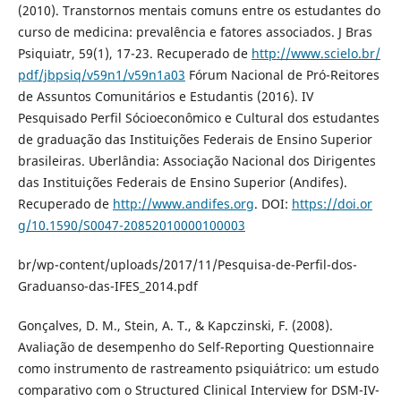
(2010). Transtornos mentais comuns entre os estudantes do
curso de medicina: prevalência e fatores associados. J Bras
Psiquiatr, 59(1), 17-23. Recuperado de
http://www.scielo.br/
pdf/jbpsiq/v59n1/v59n1a03
Fórum Nacional de Pró-Reitores
de Assuntos Comunitários e Estudantis (2016). IV
Pesquisado Perfil Sócioeconômico e Cultural dos estudantes
de graduação das Instituições Federais de Ensino Superior
brasileiras. Uberlândia: Associação Nacional dos Dirigentes
das Instituições Federais de Ensino Superior (Andifes).
Recuperado de
http://www.andifes.org
. DOI:
https://doi.or
g/10.1590/S0047-20852010000100003
br/wp-content/uploads/2017/11/Pesquisa-de-Perfil-dos-
Graduanso-das-IFES_2014.pdf
Gonçalves, D. M., Stein, A. T., & Kapczinski, F. (2008).
Avaliação de desempenho do Self-Reporting Questionnaire
como instrumento de rastreamento psiquiátrico: um estudo
comparativo com o Structured Clinical Interview for DSM-IV-