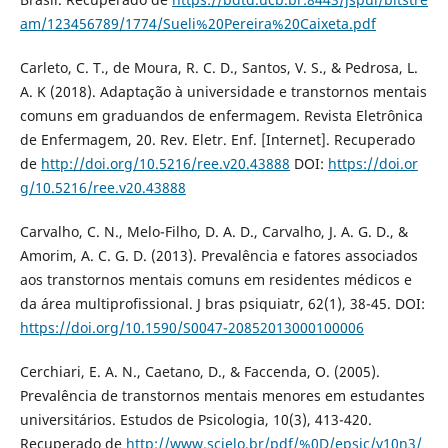
am/123456789/1774/Sueli%20Pereira%20Caixeta.pdf
Carleto, C. T., de Moura, R. C. D., Santos, V. S., & Pedrosa, L.
A. K (2018). Adaptação à universidade e transtornos mentais
comuns em graduandos de enfermagem. Revista Eletrônica
de Enfermagem, 20. Rev. Eletr. Enf. [Internet]. Recuperado
de
http://doi.org/10.5216/ree.v20.43888
DOI:
https://doi.or
g/10.5216/ree.v20.43888
Carvalho, C. N., Melo-Filho, D. A. D., Carvalho, J. A. G. D., &
Amorim, A. C. G. D. (2013). Prevalência e fatores associados
aos transtornos mentais comuns em residentes médicos e
da área multiprofissional. J bras psiquiatr, 62(1), 38-45. DOI:
https://doi.org/10.1590/S0047-20852013000100006
Cerchiari, E. A. N., Caetano, D., & Faccenda, O. (2005).
Prevalência de transtornos mentais menores em estudantes
universitários. Estudos de Psicologia, 10(3), 413-420.
Recuperado de
http://www.scielo.br/pdf/%0D/epsic/v10n3/