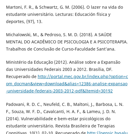
Martoni, F. R., & Schwartz, G. M. (2006). O lazer na vida do
estudante universitário. Lecturas: Educación física y
deportes, (97), 13.
Michalowski, M., & Pedroso, S. M. D. (2018). A SAÚDE
MENTAL DO ACADÊMICO DE PSICOLOGIA E A PSICOTERAPIA.
Trabalhos de Conclusão de Curso-Faculdade Sant’ana.
Ministério da Educação (2012). Análise sobre a Expansão
das Universidades Federais 2003 a 2012. Brasília, DF.
Recuperado de
http://portal.mec.gov.br/index.php?option=c
om_docman&view=download&alias=12386-analise-expansao
-universidade-federais-2003-2012-pdf&Itemid=30192
Padovani, R. D. C., Neufeld, C. B., Maltoni, J., Barbosa, L. N.
F., Souza, W. F. D., Cavalcanti, H. A. F., & Lameu, J. D. N.
(2014). Vulnerabilidade e bem-estar psicológicos do
estudante universitário. Revista Brasileira de Terapias
Cognitivas, 10(1), 02-10. Recuperado de
http://pepsic.bvsalu