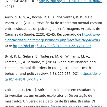
3703004142015 DOI:
https://doi.org/10.1590/1982-37030041
42015
Ansolin, A. G. A., Rocha, D. L. B., dos Santos, R. P., & Dal
Pozzo, V. C. (2015). Prevalência de transtorno mental comum
entre estudantes de psicologia e enfermagem. Arquivos de
Ciências da Saúde, 22(3), 42-45. Recuperado de
http://www.
cienciasdasaude.famerp.br/index.php/racs/article/view/83
DOI:
https://doi.org/10.17696/2318-3691.22.3.2015.83
Byrd, K. L., Gelaye, B., Tadesse, M. G., Williams, M. A.,
Lemma, S., & Berhane, Y. (2014). Sleep disturbances and
common mental disorders in college students. Health
behavior and policy review, 1(3), 229-237. DOI:
https://doi.or
g/10.14485/HBPR.1.3.7
Caixeta, S. P. (2011). Sofrimento psíquico em Estudantes
Universitários: um estudo exploratório (Dissertação de
mestrado). Universidade Católica de Brasília, Brasília, DF,
Brasil. Recuperado de
https://bdtd.ucb.br:8443/jspui/bitstre