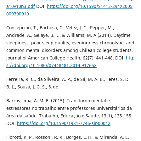
a10v10n3.pdf
DOI:
https://doi.org/10.1590/S1413-294X2005
000300010
Concepcion, T., Barbosa, C., Vélez, J. C., Pepper, M.,
Andrade, A., Gelaye, B., ... & Williams, M. A.(2014). Daytime
sleepiness, poor sleep quality, eveningness chronotype, and
common mental disorders among Chilean college students.
Journal of American College Health, 62(7), 441-448. DOI:
http
s://doi.org/10.1080/07448481.2014.917652
Ferreira, R. C., da Silveira, A. P., de Sá, M. A. B., Feres, S. D.
B. L., Souza, J. G. S., & de
Barros Lima, A. M. E. (2015). Transtorno mental e
estressores no trabalho entre professores universitários da
área da saúde. Trabalho, Educação e Saúde, 13(1), 135-155.
DOI:
https://doi.org/10.1590/1981-7746-sip00042
Fiorotti, K. P., Rossoni, R. R., Borges, L. H., & Miranda, A. E.