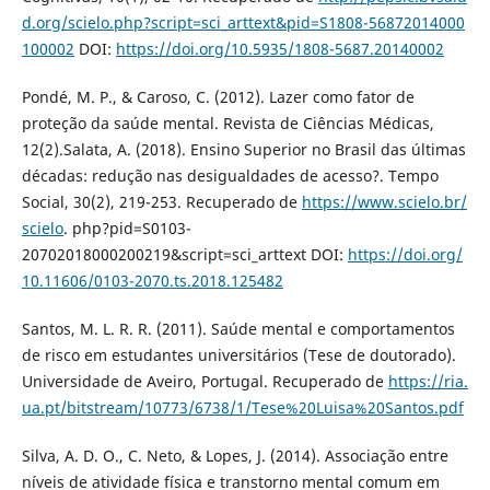
d.org/scielo.php?script=sci_arttext&pid=S1808-56872014000
100002
DOI:
https://doi.org/10.5935/1808-5687.20140002
Pondé, M. P., & Caroso, C. (2012). Lazer como fator de
proteção da saúde mental. Revista de Ciências Médicas,
12(2).Salata, A. (2018). Ensino Superior no Brasil das últimas
décadas: redução nas desigualdades de acesso?. Tempo
Social, 30(2), 219-253. Recuperado de
https://www.scielo.br/
scielo
. php?pid=S0103-
20702018000200219&script=sci_arttext DOI:
https://doi.org/
10.11606/0103-2070.ts.2018.125482
Santos, M. L. R. R. (2011). Saúde mental e comportamentos
de risco em estudantes universitários (Tese de doutorado).
Universidade de Aveiro, Portugal. Recuperado de
https://ria.
ua.pt/bitstream/10773/6738/1/Tese%20Luisa%20Santos.pdf
Silva, A. D. O., C. Neto, & Lopes, J. (2014). Associação entre
níveis de atividade física e transtorno mental comum em