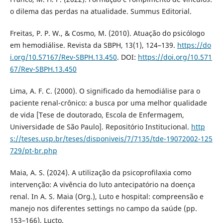
o dilema das perdas na atualidade. Summus Editorial.
Freitas, P. P. W., & Cosmo, M. (2010). Atuação do psicólogo
em hemodiálise. Revista da SBPH, 13(1), 124–139.
https://do
i.org/10.57167/Rev-SBPH.13.450
. DOI:
https://doi.org/10.571
67/Rev-SBPH.13.450
Lima, A. F. C. (2000). O significado da hemodiálise para o
paciente renal-crônico: a busca por uma melhor qualidade
de vida [Tese de doutorado, Escola de Enfermagem,
Universidade de São Paulo]. Repositório Institucional.
http
s://teses.usp.br/teses/disponiveis/7/7135/tde-19072002-125
729/pt-br.php
Maia, A. S. (2024). A utilização da psicoprofilaxia como
intervenção: A vivência do luto antecipatório na doença
renal. In A. S. Maia (Org.), Luto e hospital: compreensão e
manejo nos diferentes settings no campo da saúde (pp.
153–166). Lucto.