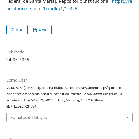
Federal de Santa Maria]. Repositório Institucional.
https://re
positorio.ufsm.br/handle/1/10325
.
PDF
XML
Publicado
04-06-2025
Como Citar
Maia, A. S. (2025). Ligados na máquina: os atravessamentos psíquicos de
pacientes em terapia renal substitutiva.
Revista Da Sociedade Brasileira De
Psicologia Hospitalar
,
28
, e013. https://doi.org/10.57167/Rev-
SBPH.2025.v28.734
Fomatos de Citação