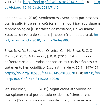
7(1), 78-87.
https://doi.org/10.4013/ctc.2014.71.10
. DOI:
http
s://doi.org/10.4013/ctc.2014.71.10
Santana, A. B. (2018). Sentimentos vivenciados por pessoas
com insuficiência renal crônica em hemodiálise: abordagem
fenomenológica [Dissertação de mestrado, Universidade
Estadual de Feira de Santana]. Repositório Institucional.
htt
p://tede2.uefs.br:8080/handle/tede/889
.
Silva, R. A. R., Souza, V. L., Oliveira, G. J. N., Silva, B. C. O.,
Rocha, C. C. T., & Holanda, J. R. R. (2016). Estratégias de
enfrentamento utilizadas por pacientes renais crônicos em
tratamento hemodialítico. Escola Anna Nery, 20(1), 147–154.
https://doi.org/10.5935/1414-8145.20160020
DOI:
https://do
i.org/10.5935/1414-8145.20160020
Weissheimer, T. K. S. (2011). Significados atribuídos ao
transplante renal por portadores de insuficiência renal
crônica [Trabalho de conclusão de curso, Universidade