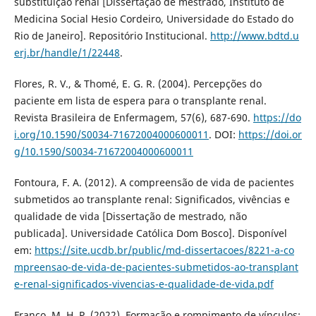
substituição renal [Dissertação de mestrado, Instituto de
Medicina Social Hesio Cordeiro, Universidade do Estado do
Rio de Janeiro]. Repositório Institucional.
http://www.bdtd.u
erj.br/handle/1/22448
.
Flores, R. V., & Thomé, E. G. R. (2004). Percepções do
paciente em lista de espera para o transplante renal.
Revista Brasileira de Enfermagem, 57(6), 687-690.
https://do
i.org/10.1590/S0034-71672004000600011
. DOI:
https://doi.or
g/10.1590/S0034-71672004000600011
Fontoura, F. A. (2012). A compreensão de vida de pacientes
submetidos ao transplante renal: Significados, vivências e
qualidade de vida [Dissertação de mestrado, não
publicada]. Universidade Católica Dom Bosco]. Disponível
em:
https://site.ucdb.br/public/md-dissertacoes/8221-a-co
mpreensao-de-vida-de-pacientes-submetidos-ao-transplant
e-renal-significados-vivencias-e-qualidade-de-vida.pdf
Franco, M. H. P. (2022). Formação e rompimento de vínculos: