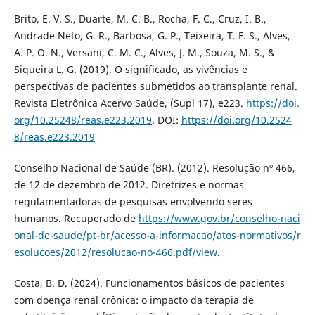
Brito, E. V. S., Duarte, M. C. B., Rocha, F. C., Cruz, I. B.,
Andrade Neto, G. R., Barbosa, G. P., Teixeira, T. F. S., Alves,
A. P. O. N., Versani, C. M. C., Alves, J. M., Souza, M. S., &
Siqueira L. G. (2019). O significado, as vivências e
perspectivas de pacientes submetidos ao transplante renal.
Revista Eletrônica Acervo Saúde, (Supl 17), e223.
https://doi.
org/10.25248/reas.e223.2019
. DOI:
https://doi.org/10.2524
8/reas.e223.2019
Conselho Nacional de Saúde (BR). (2012). Resolução nº 466,
de 12 de dezembro de 2012. Diretrizes e normas
regulamentadoras de pesquisas envolvendo seres
humanos. Recuperado de
https://www.gov.br/conselho-naci
onal-de-saude/pt-br/acesso-a-informacao/atos-normativos/r
esolucoes/2012/resolucao-no-466.pdf/view
.
Costa, B. D. (2024). Funcionamentos básicos de pacientes
com doença renal crônica: o impacto da terapia de