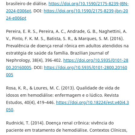
brasileiro de diálise.
https://doi.org/10.1590/2175-8239-JBN-
2024-E006pt
. DOI:
https://doi.org/10.1590/2175-8239-jbn-20
24-e006pt
Pereira, E. R. S., Pereira, A. C., Andrade, G. B., Naghettini, A.
V., Pinto, F. K. M. S., Batista, S. R., & Marques, S. M. (2016).
Prevalência de doença renal rônica em adultos atendidos na
estratégia de saúde da família. Brazilian Journal of
Nephrology, 38(4), 396-402.
https://doi.org/10.5935/0101-28
00.20160005
. DOI:
https://doi.org/10.5935/0101-2800.20160
005
Rosa, K. R., & Loures, M. C. (2013). Qualidade de vida de
idosos em hemodiálise: enfermagem e o lúdico. Revista
Estudos, 40(4), 419–446.
https://doi.org/10.18224/est.v40i4.3
050
.
Rudnicki, T. (2014). Doença renal crônica: vivência do
paciente em tratamento de hemodiálise. Contextos Clínicos,