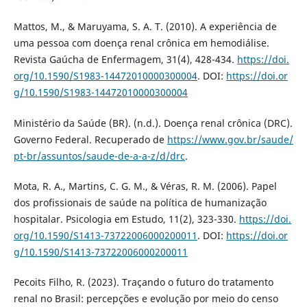
Mattos, M., & Maruyama, S. A. T. (2010). A experiência de
uma pessoa com doença renal crônica em hemodiálise.
Revista Gaúcha de Enfermagem, 31(4), 428-434.
https://doi.
org/10.1590/S1983-14472010000300004
. DOI:
https://doi.or
g/10.1590/S1983-14472010000300004
Ministério da Saúde (BR). (n.d.). Doença renal crônica (DRC).
Governo Federal. Recuperado de
https://www.gov.br/saude/
pt-br/assuntos/saude-de-a-a-z/d/drc
.
Mota, R. A., Martins, C. G. M., & Véras, R. M. (2006). Papel
dos profissionais de saúde na política de humanização
hospitalar. Psicologia em Estudo, 11(2), 323-330.
https://doi.
org/10.1590/S1413-73722006000200011
. DOI:
https://doi.or
g/10.1590/S1413-73722006000200011
Pecoits Filho, R. (2023). Traçando o futuro do tratamento
renal no Brasil: percepções e evolução por meio do censo