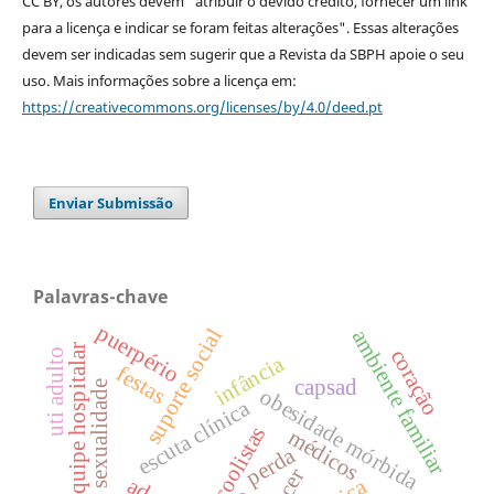
CC BY, os autores devem "atribuir o devido crédito, fornecer um link
para a licença e indicar se foram feitas alterações". Essas alterações
devem ser indicadas sem sugerir que a Revista da SBPH apoie o seu
uso. Mais informações sobre a licença em:
https://creativecommons.org/licenses/by/4.0/deed.pt
Enviar Submissão
Palavras-chave
puerpério
suporte social
ambiente familiar
equipe hospitalar
coração
uti adulto
infância
festas
capsad
oficina de sexualidade
obesidade mórbida
escuta clínica
alcoolistas
médicos
perda