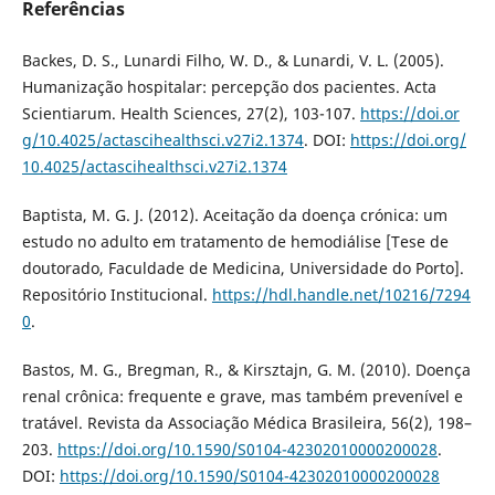
Referências
Backes, D. S., Lunardi Filho, W. D., & Lunardi, V. L. (2005).
Humanização hospitalar: percepção dos pacientes. Acta
Scientiarum. Health Sciences, 27(2), 103-107.
https://doi.or
g/10.4025/actascihealthsci.v27i2.1374
. DOI:
https://doi.org/
10.4025/actascihealthsci.v27i2.1374
Baptista, M. G. J. (2012). Aceitação da doença crónica: um
estudo no adulto em tratamento de hemodiálise [Tese de
doutorado, Faculdade de Medicina, Universidade do Porto].
Repositório Institucional.
https://hdl.handle.net/10216/7294
0
.
Bastos, M. G., Bregman, R., & Kirsztajn, G. M. (2010). Doença
renal crônica: frequente e grave, mas também prevenível e
tratável. Revista da Associação Médica Brasileira, 56(2), 198–
203.
https://doi.org/10.1590/S0104-42302010000200028
.
DOI:
https://doi.org/10.1590/S0104-42302010000200028