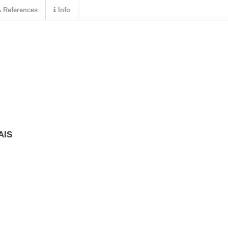
References
Info
AIS