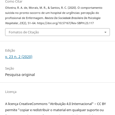
Como Citar
Oliveira, R. A. de, Morais, M. R., & Santos, R. C. (2020). O comportamento
suicida no pronto-socorro de um hospital de urgências: percepção do
profissional de Enfermagem.
Revista Da Sociedade Brasileira De Psicologia
Hospitalar
,
23
(2), 51–64. https://doi.org/10.57167/Rev-SBPH.23.117
Fomatos de Citação
Edição
v. 23 n. 2 (2020)
Seção
Pesquisa original
Licença
A licença CreativeCommons “Atribuição 4.0 Internacional" – CC BY
permite "copiar e redistribuir o material em qualquer suporte ou