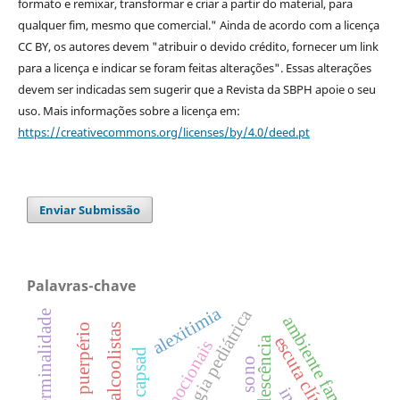
formato e remixar, transformar e criar a partir do material, para
qualquer fim, mesmo que comercial." Ainda de acordo com a licença
CC BY, os autores devem "atribuir o devido crédito, fornecer um link
para a licença e indicar se foram feitas alterações". Essas alterações
devem ser indicadas sem sugerir que a Revista da SBPH apoie o seu
uso. Mais informações sobre a licença em:
https://creativecommons.org/licenses/by/4.0/deed.pt
Enviar Submissão
Palavras-chave
alexitimia
psicologia pediátrica
terminalidade
ambiente familiar
puerpério
alcoolistas
escuta clínica
adolescência
capsad
sono