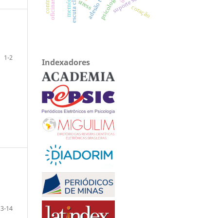
escuta clínica
suporte social
memória
stress
coração
1-2
Indexadores
3-14