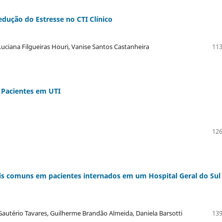
dução do Estresse no CTI Clínico
Luciana Filgueiras Houri, Vanise Santos Castanheira
113
 Pacientes em UTI
126
is comuns em pacientes internados em um Hospital Geral do Sul
Gautério Tavares, Guilherme Brandão Almeida, Daniela Barsotti
139