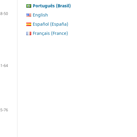
Português (Brasil)
38-50
English
Español (España)
Français (France)
51-64
65-76