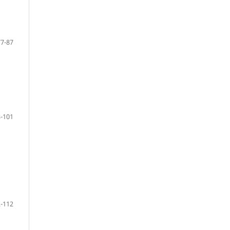
77-87
-101
-112