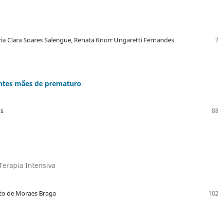
ria Clara Soares Salengue, Renata Knorr Ungaretti Fernandes
entes mães de prematuro
os
88
Terapia Intensiva
ato de Moraes Braga
102