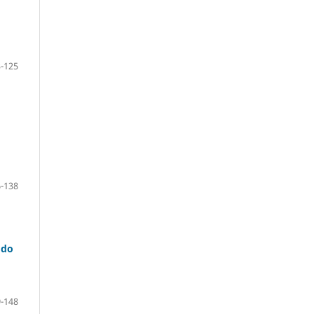
-125
-138
 do
-148